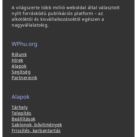
A világszerte több millió weboldal által választott
nyílt forráskódú publikációs platform – az
alkotóktól és kisvállalkozásoktól egészen a
nagyvállalatokig.
WPhu.org
Rólunk
Hírek
Alapok
Segítség
Partnereink
Alapok
Tárhely
Telepítés
Beállítások
Sablonok, bővítmények
Frissítés, karbantartás