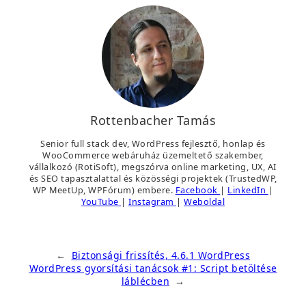
Rottenbacher Tamás
Senior full stack dev, WordPress fejlesztő, honlap és
WooCommerce webáruház üzemeltető szakember,
vállalkozó (RotiSoft), megszórva online marketing, UX, AI
és SEO tapasztalattal és közösségi projektek (TrustedWP,
WP MeetUp, WPFórum) embere.
Facebook
|
LinkedIn
|
YouTube
|
Instagram
|
Weboldal
←
Biztonsági frissítés, 4.6.1 WordPress
WordPress gyorsítási tanácsok #1: Script betöltése
láblécben
→