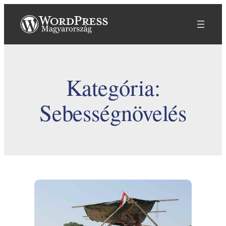
Ugrás
a
tartalomhoz
Kategória:
Sebességnövelés