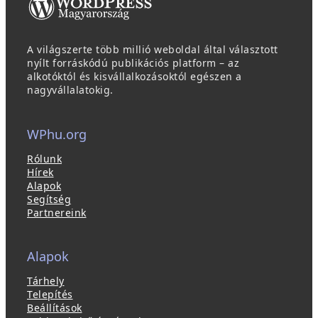
A világszerte több millió weboldal által választott
nyílt forráskódú publikációs platform – az
alkotóktól és kisvállalkozásoktól egészen a
nagyvállalatokig.
WPhu.org
Rólunk
Hírek
Alapok
Segítség
Partnereink
Alapok
Tárhely
Telepítés
Beállítások