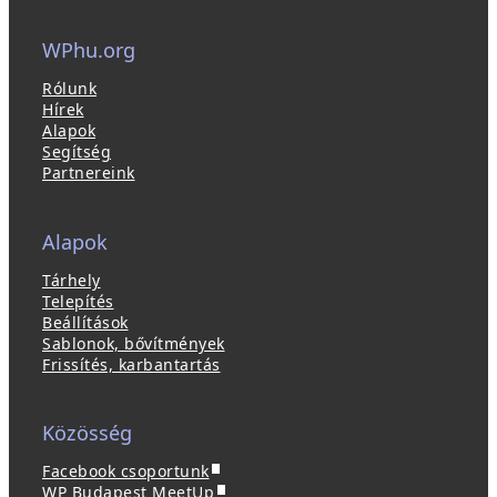
WPhu.org
Rólunk
Hírek
Alapok
Segítség
Partnereink
Alapok
Tárhely
Telepítés
Beállítások
Sablonok, bővítmények
Frissítés, karbantartás
Közösség
(
Facebook csoportunk
ú
(
WP Budapest MeetUp