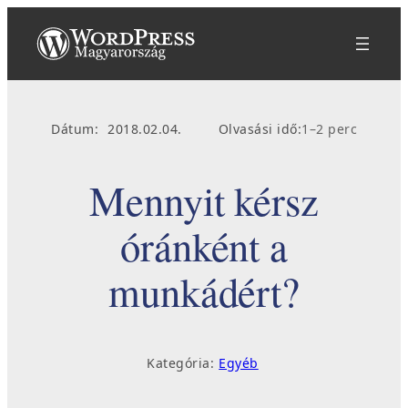
Ugrás
a
tartalomhoz
Dátum:
2018.02.04.
Olvasási idő:
1–2 perc
Mennyit kérsz
óránként a
munkádért?
Kategória:
Egyéb