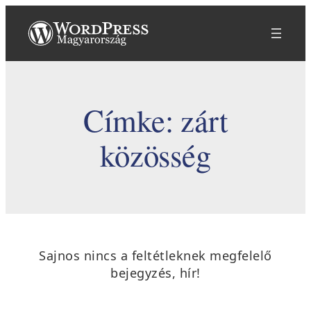
Ugrás
a
tartalomhoz
Címke:
zárt
közösség
Sajnos nincs a feltétleknek megfelelő
bejegyzés, hír!