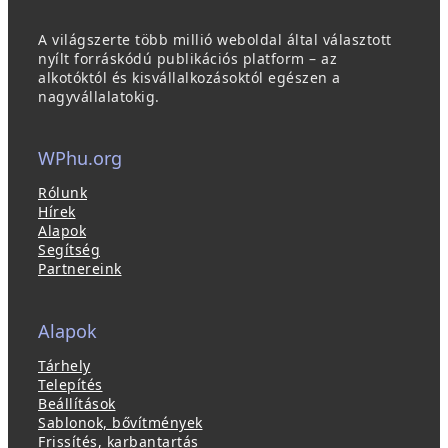
A világszerte több millió weboldal által választott
nyílt forráskódú publikációs platform – az
alkotóktól és kisvállalkozásoktól egészen a
nagyvállalatokig.
WPhu.org
Rólunk
Hírek
Alapok
Segítség
Partnereink
Alapok
Tárhely
Telepítés
Beállítások
Sablonok, bővítmények
Frissítés, karbantartás