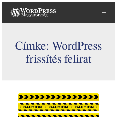
Ugrás
a
tartalomhoz
Címke:
WordPress
frissítés felirat