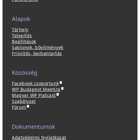
Alapok
Tárhely
Telepítés
Beállítások
Sablonok, bővítmények
Frissítés, karbantartás
Közösség
(
Facebook csoportunk
ú
(
WP Budapest MeetUp
(
j
ú
Magyar WP Podcast
ú
a
j
Szabályzat
(
j
b
a
Fórum
ú
a
l
b
j
b
a
l
a
l
k
a
Dokumentumok
b
a
b
k
l
k
a
b
Adatvédelmi Nyilatkozat