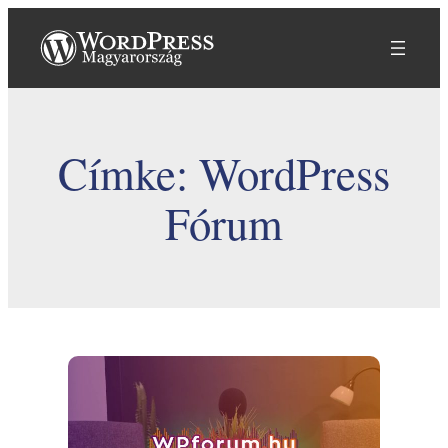
Ugrás
a
tartalomhoz
Címke:
WordPress
Fórum