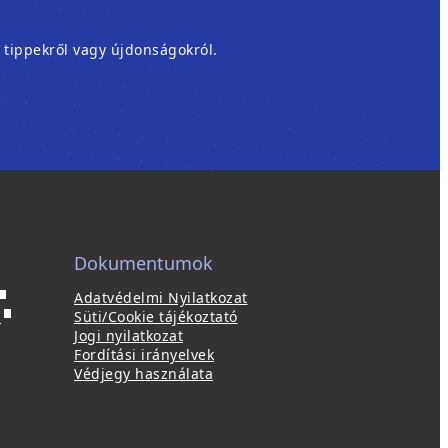
, tippekről vagy újdonságokról.
Dokumentumok
Adatvédelmi Nyilatkozat
ú
(
p
Süti/Cookie tájékoztató
ú
Jogi nyilatkozat
a
j
Fordítási irányelvek
b
a
Védjegy használata
b
a
l
k
a