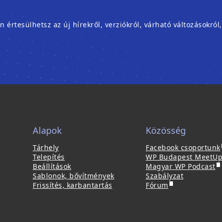
rtesülhetsz az új hírekről, verziókról, várható változásokról
Alapok
Közösség
(
Tárhely
Facebook csoportunk
Telepítés
WP Budapest MeetU
(
j
Beállítások
Magyar WP Podcast
ú
Sablonok, bővítmények
Szabályzat
(
j
Frissítés, karbantartás
Fórum
ú
a
l
j
b
a
l