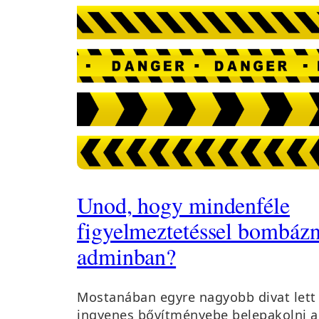
Unod, hogy mindenféle
figyelmeztetéssel bombázn
adminban?
Mostanában egyre nagyobb divat lett
ingyenes bővítményebe belepakolni a