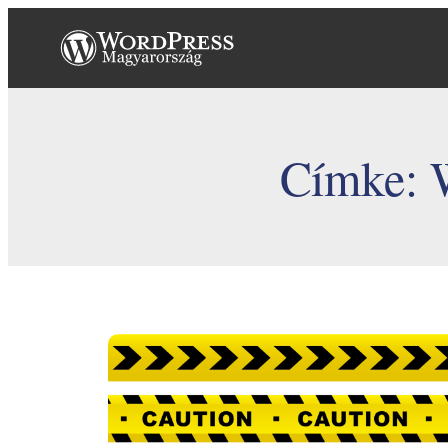
Ugrás
a
tartalomhoz
Címke: