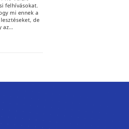
i felhívásokat.
ogy mi ennek a
ejlesztéseket, de
gy az…