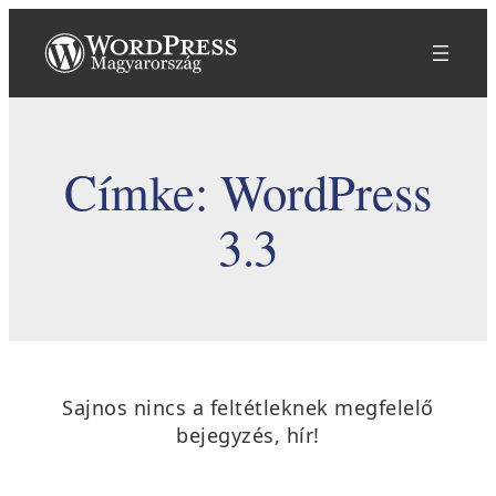
Ugrás
a
tartalomhoz
Címke:
WordPress
3.3
Sajnos nincs a feltétleknek megfelelő
bejegyzés, hír!