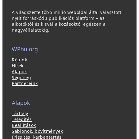
A világszerte több millió weboldal által választott
nyílt forráskódú publikációs platform – az
alkotóktól és kisvállalkozásoktól egészen a
nagyvállalatokig.
WPhu.org
Rólunk
Hírek
Alapok
Segítség
Partnereink
Alapok
Tárhely
Telepítés
Beállítások
Sablonok, bővítmények
Frissítés, karbantartás