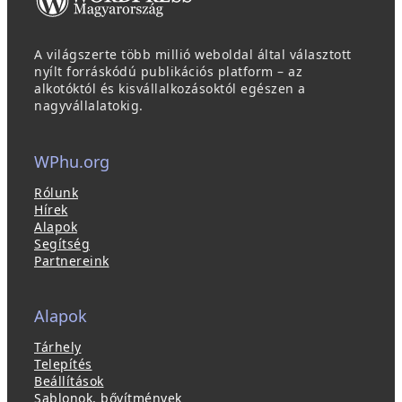
A világszerte több millió weboldal által választott
nyílt forráskódú publikációs platform – az
alkotóktól és kisvállalkozásoktól egészen a
nagyvállalatokig.
WPhu.org
Rólunk
Hírek
Alapok
Segítség
Partnereink
Alapok
Tárhely
Telepítés
Beállítások
Sablonok, bővítmények