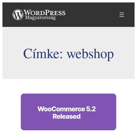
Ugrás
a
tartalomhoz
Címke:
webshop