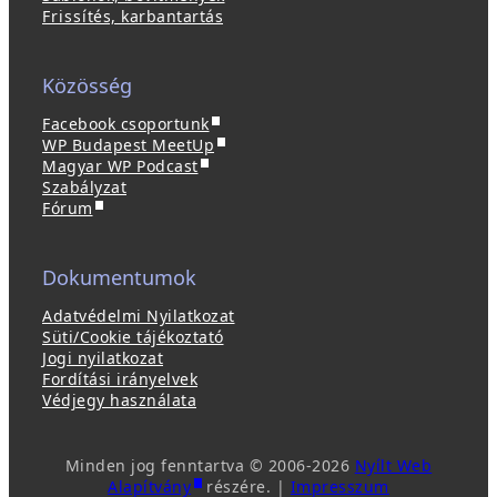
Frissítés, karbantartás
Közösség
(
Facebook csoportunk
ú
(
WP Budapest MeetUp
(
j
ú
Magyar WP Podcast
ú
a
j
Szabályzat
(
j
b
a
Fórum
ú
a
l
b
j
b
a
l
a
l
k
a
Dokumentumok
b
a
b
k
l
k
a
b
Adatvédelmi Nyilatkozat
a
b
n
a
Süti/Cookie tájékoztató
k
a
n
n
Jogi nyilatkozat
b
n
y
n
Fordítási irányelvek
a
n
í
y
Védjegy használata
n
y
l
í
n
í
i
l
y
l
k
i
Minden jog fenntartva © 2006-2026
Nyílt Web
í
i
m
k
(
(
Alapítvány
részére. |
Impresszum