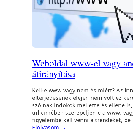
Weboldal www-el vagy ané
átirányítása
Kell-e www vagy nem és miért? Az int
elterjedésének elején nem volt ez ké
szólnak indokok mellette és ellene i
url címében szerepeljen-e a www. vag
figyelembe kell venni a trendeket, d
Elolvasom →