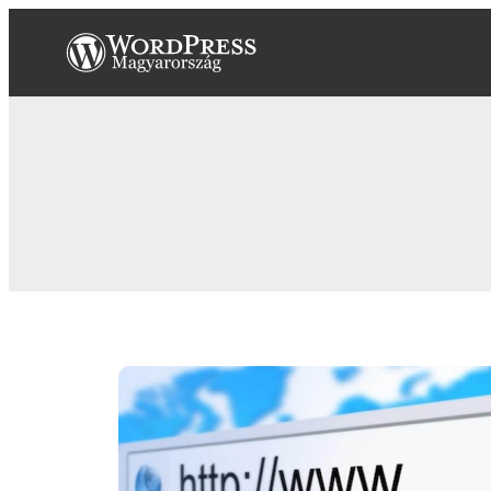
Ugrás
a
tartalomhoz