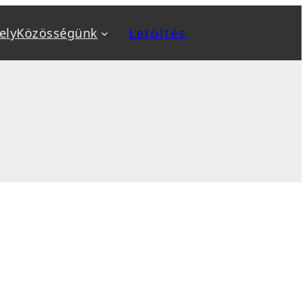
ely
Közösségünk
Letöltés
a
Kiemeltek
v
Biztonság növelése
ok
Biztonsági mentés, backup
, sablon telepítés
Optimalizálás: SEO, AEO, GEO
 karbantartás
Sebesség optimalizálás
sés
WooCommerce webáruház
tanfolyamok