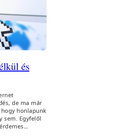
lkül és
ernet
rdés, de ma már
s, hogy honlapunk
y sem. Egyfelől
e érdemes…