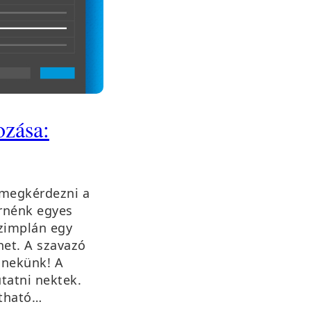
ozása:
 megkérdezni a
ernénk egyes
szimplán egy
het. A szavazó
 nekünk! A
tatni nektek.
ítható…