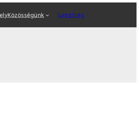
ely
Közösségünk
Letöltés
a
Kiemeltek
v
Biztonság növelése
ok
Biztonsági mentés, backup
, sablon telepítés
Optimalizálás: SEO, AEO, GEO
 karbantartás
Sebesség optimalizálás
sés
WooCommerce webáruház
tanfolyamok