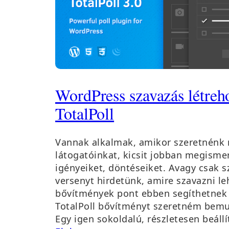
WordPress szavazás létreh
TotalPoll
Vannak alkalmak, amikor szeretnénk
látogatóinkat, kicsit jobban megism
igényeiket, döntéseiket. Avagy csak 
versenyt hirdetünk, amire szavazni le
bővítmények pont ebben segíthetnek
TotalPoll bővítményt szeretném bemu
Egy igen sokoldalú, részletesen beáll