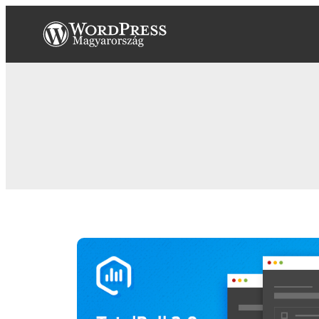
Ugrás
a
tartalomhoz