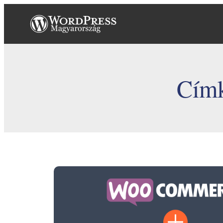
Ugrás
a
tartalomhoz
Cím