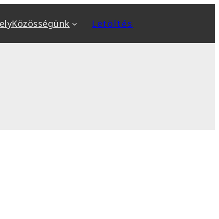
ely
Közösségünk
Letöltés
a
Kiemeltek
v
Biztonság növelése
ok
Biztonsági mentés, backup
, sablon telepítés
Optimalizálás: SEO, AEO, GEO
 karbantartás
Sebesség optimalizálás
sés
WooCommerce webáruház
tanfolyamok