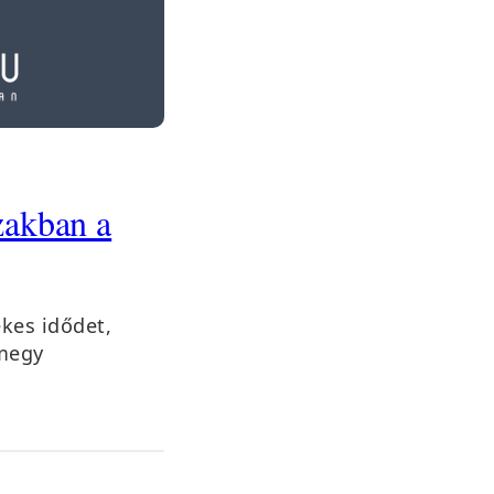
akban a
kes idődet,
 megy