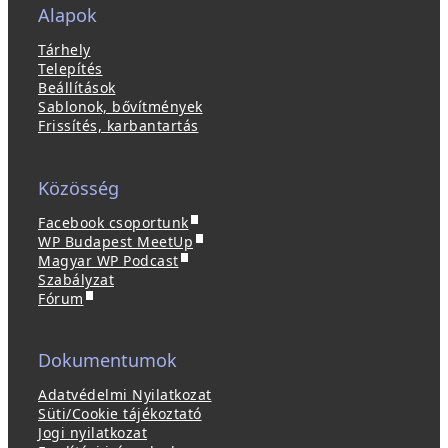
Alapok
Tárhely
Telepítés
Beállítások
Sablonok, bővítmények
Frissítés, karbantartás
Közösség
(
Facebook csoportunk
ú
(
WP Budapest MeetUp
(
j
ú
Magyar WP Podcast
ú
a
j
Szabályzat
(
j
b
a
Fórum
ú
a
l
b
j
b
a
l
a
l
k
a
Dokumentumok
b
a
b
k
l
k
a
b
Adatvédelmi Nyilatkozat
a
b
n
a
Süti/Cookie tájékoztató
k
a
n
n
Jogi nyilatkozat