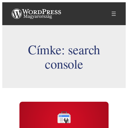
Ugrás
a
tartalomhoz
Címke:
search
console