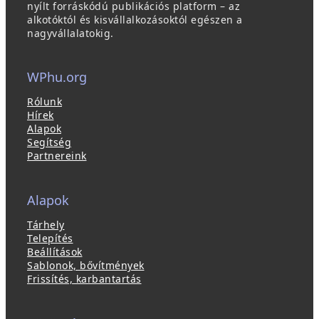
nyílt forráskódú publikációs platform – az
alkotóktól és kisvállalkozásoktól egészen a
nagyvállalatokig.
WPhu.org
Rólunk
Hírek
Alapok
Segítség
Partnereink
Alapok
Tárhely
Telepítés
Beállítások
Sablonok, bővítmények
Frissítés, karbantartás