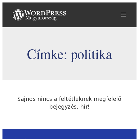
Ugrás
a
tartalomhoz
Címke:
politika
Sajnos nincs a feltétleknek megfelelő
bejegyzés, hír!