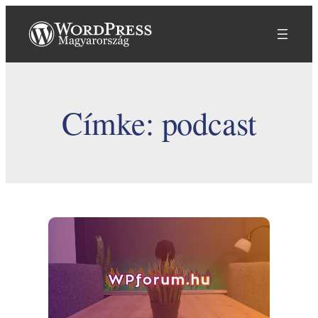
Ugrás
a
tartalomhoz
Címke:
podcast