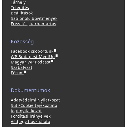
Tárhely
Telepítés
Beállítások
Sablonok, bővítmények
Frissítés, karbantartás
Közösség
(
Facebook csoportunk
ú
(
WP Budapest MeetUp
(
j
ú
Magyar WP Podcast
ú
a
j
Szabályzat
(
j
b
a
Fórum
ú
a
l
b
j
b
a
l
a
l
k
a
Dokumentumok
b
a
b
k
l
k
a
b
Adatvédelmi Nyilatkozat
a
b
n
a
Süti/Cookie tájékoztató
k
a
n
n
Jogi nyilatkozat
b
n
y
n
Fordítási irányelvek
a
n
í
y
Védjegy használata
n
y
l
í