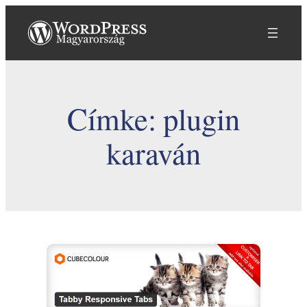
Ugrás
a
tartalomhoz
Címke:
plugin
karaván