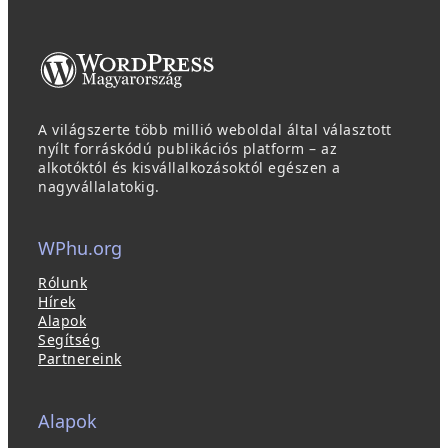
A világszerte több millió weboldal által választott
nyílt forráskódú publikációs platform – az
alkotóktól és kisvállalkozásoktól egészen a
nagyvállalatokig.
WPhu.org
Rólunk
Hírek
Alapok
Segítség
Partnereink
Alapok