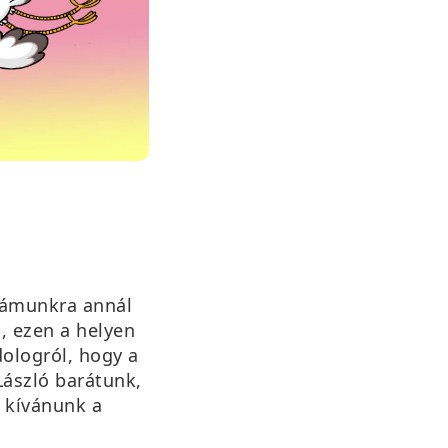
zámunkra annál
, ezen a helyen
dologról, hogy a
ászló barátunk,
l kívánunk a