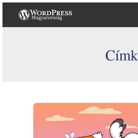
Ugrás
a
tartalomhoz
Címk