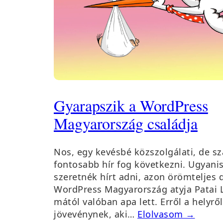
Gyarapszik a WordPress
Magyarország családja
Nos, egy kevésbé közszolgálati, de s
fontosabb hír fog következni. Ugyanis
szeretnék hírt adni, azon örömteljes 
WordPress Magyarország atyja Patai L
mától valóban apa lett. Erről a helyrő
jövevénynek, aki…
Elolvasom →