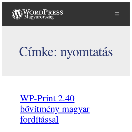
Ugrás
a
tartalomhoz
Címke:
nyomtatás
WP-Print 2.40
bővítmény magyar
fordítással