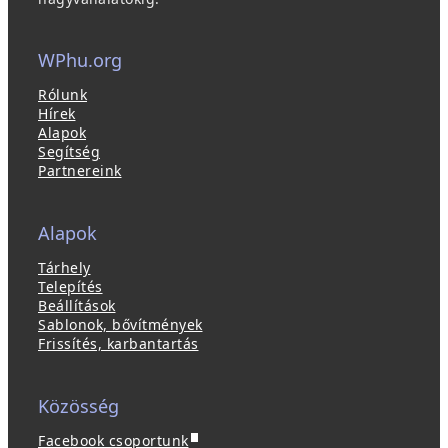
WPhu.org
Rólunk
Hírek
Alapok
Segítség
Partnereink
Alapok
Tárhely
Telepítés
Beállítások
Sablonok, bővítmények
Frissítés, karbantartás
Közösség
(
Facebook csoportunk