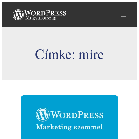
Ugrás
a
tartalomhoz
Címke:
mire