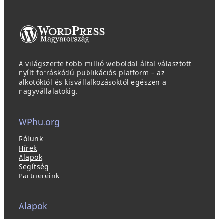
A világszerte több millió weboldal által választott
nyílt forráskódú publikációs platform – az
alkotóktól és kisvállalkozásoktól egészen a
nagyvállalatokig.
WPhu.org
Rólunk
Hírek
Alapok
Segítség
Partnereink
Alapok