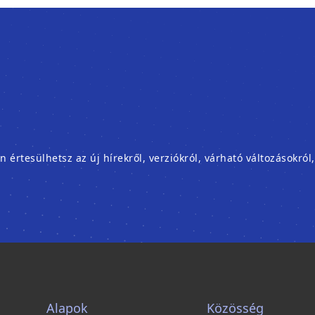
rtesülhetsz az új hírekről, verziókról, várható változásokról
Alapok
Közösség