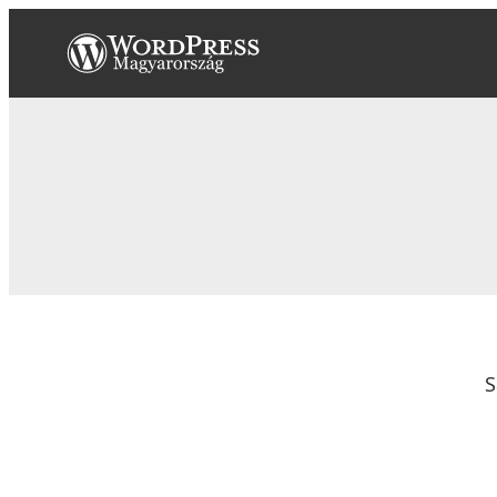
Ugrás
a
tartalomhoz
S