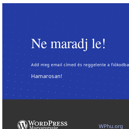
Ne maradj le!
Add meg email címed és reggelente a fiókodban é
Hamarosan!
WPhu.org