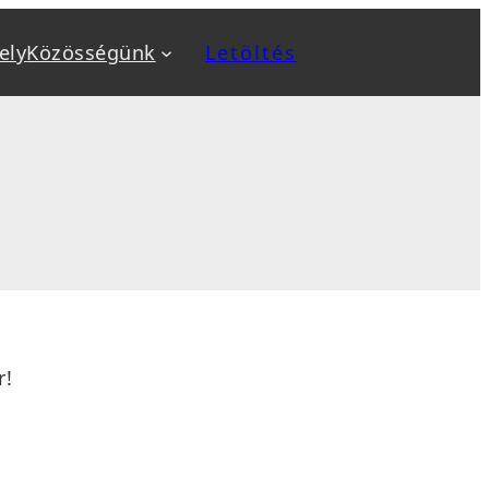
ely
Közösségünk
Letöltés
a
Kiemeltek
v
Biztonság növelése
ok
Biztonsági mentés, backup
, sablon telepítés
Optimalizálás: SEO, AEO, GEO
 karbantartás
Sebesség optimalizálás
sés
WooCommerce webáruház
tanfolyamok
r!