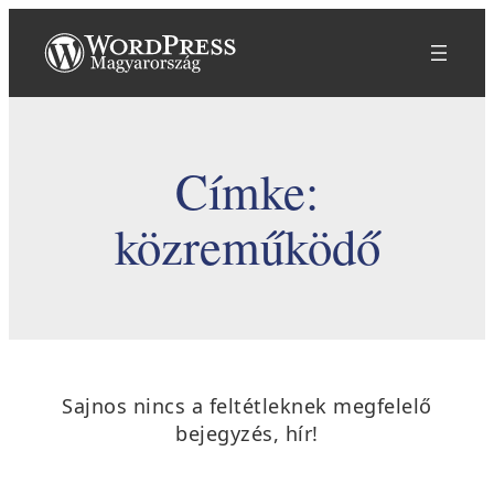
Ugrás
a
tartalomhoz
Címke:
közreműködő
Sajnos nincs a feltétleknek megfelelő
bejegyzés, hír!