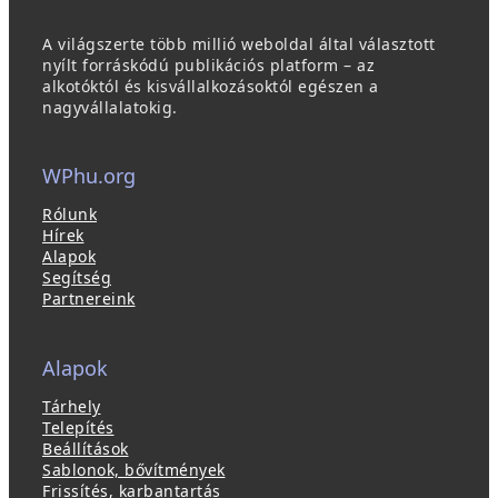
A világszerte több millió weboldal által választott
nyílt forráskódú publikációs platform – az
alkotóktól és kisvállalkozásoktól egészen a
nagyvállalatokig.
WPhu.org
Rólunk
Hírek
Alapok
Segítség
Partnereink
Alapok
Tárhely
Telepítés
Beállítások
Sablonok, bővítmények
Frissítés, karbantartás