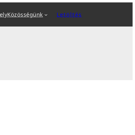
ely
Közösségünk
Letöltés
a
Kiemeltek
v
Biztonság növelése
ok
Biztonsági mentés, backup
, sablon telepítés
Optimalizálás: SEO, AEO, GEO
 karbantartás
Sebesség optimalizálás
sés
WooCommerce webáruház
tanfolyamok