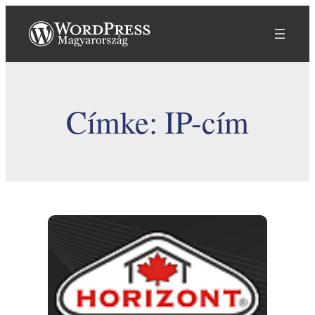
Ugrás
a
tartalomhoz
Címke:
IP-cím