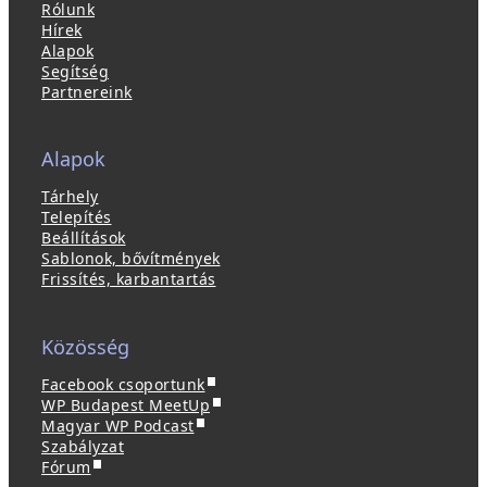
Rólunk
Hírek
Alapok
Segítség
Partnereink
Alapok
Tárhely
Telepítés
Beállítások
Sablonok, bővítmények
Frissítés, karbantartás
Közösség
(
Facebook csoportunk
ú
(
WP Budapest MeetUp
(
j
ú
Magyar WP Podcast
ú
a
j
Szabályzat
(
j
b
a
Fórum
ú
a
l
b