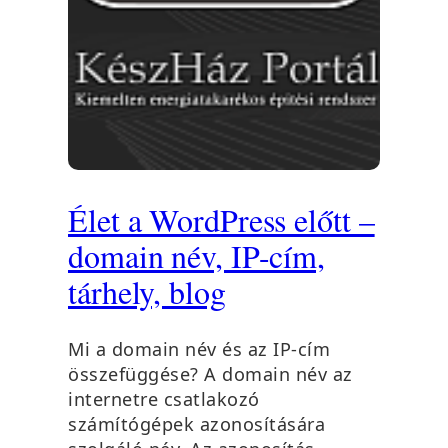
Élet a WordPress előtt –
domain név, IP-cím,
tárhely, blog
Mi a domain név és az IP-cím
összefüggése? A domain név az
internetre csatlakozó
számítógépek azonosítására