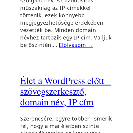
szolgáló név. Az azonosítás
műszakilag az IP-címekkel
történik, ezek könnyebb
megjegyezhetősége érdekében
vezették be. Minden domain
névhez tartozik egy IP cím. Valljuk
be őszintén,…
Elolvasom →
Élet a WordPress előtt –
szövegszerkesztő,
domain név, IP cím
Szerencsére, egyre többen ismerik
fel, hogy a mai életben szinte