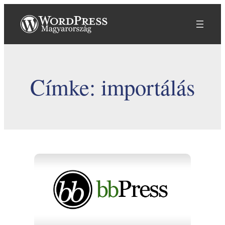
Ugrás
a
tartalomhoz
Címke:
importálás