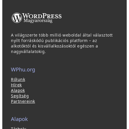
A világszerte több millió weboldal által választott
nyílt forráskódú publikációs platform – az
alkotóktól és kisvállalkozásoktól egészen a
nagyvállalatokig.
WPhu.org
Rólunk
Hírek
Alapok
Segítség
Partnereink
Alapok
Tárhely