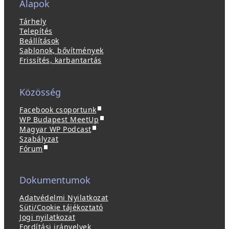
Alapok
Tárhely
Telepítés
Beállítások
Sablonok, bővítmények
Frissítés, karbantartás
Közösség
(
Facebook csoportunk
ú
(
WP Budapest MeetUp
(
j
ú
Magyar WP Podcast
ú
a
j
Szabályzat
(
j
b
a
Fórum
ú
a
l
b
j
b
a
l
a
l
k
a
Dokumentumok
b
a
b
k
l
k
a
b
Adatvédelmi Nyilatkozat
a
b
n
a
Süti/Cookie tájékoztató
k
a
n
n
Jogi nyilatkozat
b
n
y
n
Fordítási irányelvek