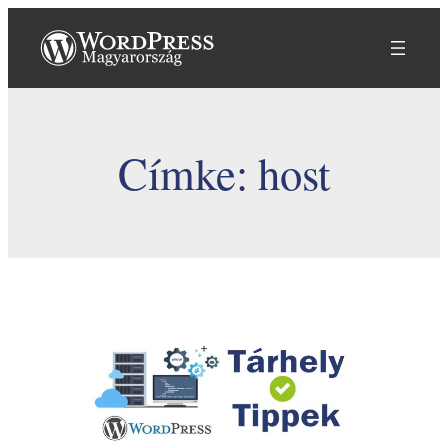
Ugrás
a
tartalomhoz
Címke:
host