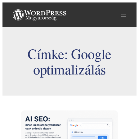
Ugrás
a
tartalomhoz
Címke:
Google
optimalizálás