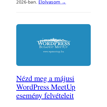
2026-ban.
Elolvasom →
Nézd meg a májusi
WordPress MeetUp
esemény felvételeit