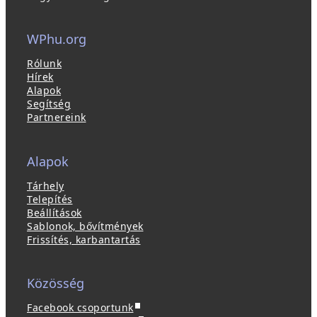
WPhu.org
Rólunk
Hírek
Alapok
Segítség
Partnereink
Alapok
Tárhely
Telepítés
Beállítások
Sablonok, bővítmények
Frissítés, karbantartás
Közösség
(
Facebook csoportunk