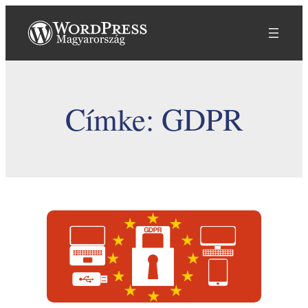
Ugrás
a
tartalomhoz
Címke:
GDPR