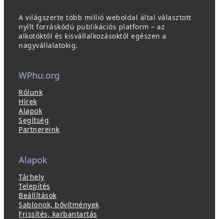
A világszerte több millió weboldal által választott
nyílt forráskódú publikációs platform – az
alkotóktól és kisvállalkozásoktól egészen a
nagyvállalatokig.
WPhu.org
Rólunk
Hírek
Alapok
Segítség
Partnereink
Alapok
Tárhely
Telepítés
Beállítások
Sablonok, bővítmények
Frissítés, karbantartás