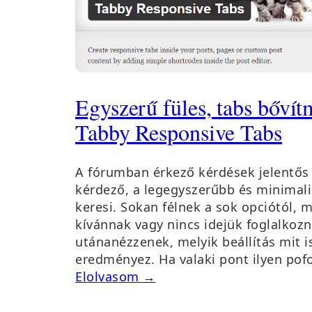
Egyszerű füles, tabs bővít
Tabby Responsive Tabs
A fórumban érkező kérdések jelentős
kérdező, a legegyszerűbb és minimal
keresi. Sokan félnek a sok opciótól,
kívánnak vagy nincs idejük foglalkozn
utánanézzenek, melyik beállítás mit is
eredményez. Ha valaki pont ilyen po
Elolvasom →