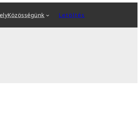
ely
Közösségünk
Letöltés
a
Kiemeltek
v
Biztonság növelése
ok
Biztonsági mentés, backup
, sablon telepítés
Optimalizálás: SEO, AEO, GEO
 karbantartás
Sebesség optimalizálás
sés
WooCommerce webáruház
tanfolyamok