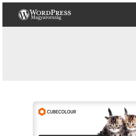
Ugrás
a
tartalomhoz