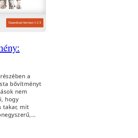
mény:
 részében a
ista bővítményt
 mások nem
i, hogy
 takar, mit
fonegyszerű,…