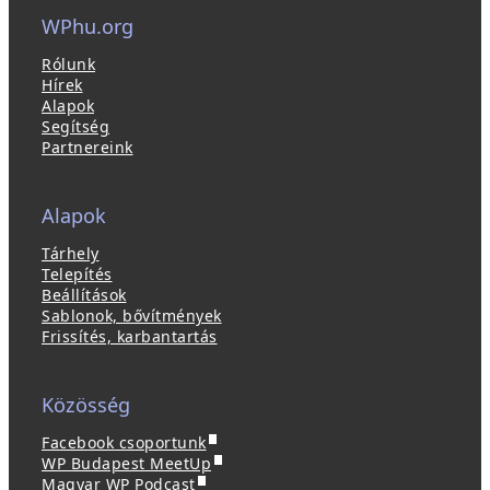
WPhu.org
Rólunk
Hírek
Alapok
Segítség
Partnereink
Alapok
Tárhely
Telepítés
Beállítások
Sablonok, bővítmények
Frissítés, karbantartás
Közösség
(
Facebook csoportunk
ú
(
WP Budapest MeetUp
(
j
ú
Magyar WP Podcast