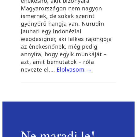
énekesnő, akit bizonyára
Magyarországon nem nagyon
ismernek, de sokak szerint
gyönyörű hangja van. Nurudin
Jauhari egy indonéziai
webdesigner, aki lelkes rajongója
az énekesnőnek, még pedig
annyira, hogy egyik munkáját –
azt, amit bemutatok – róla
nevezte el,…
Elolvasom →
Ne maradj le!