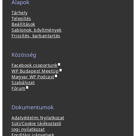
Alapok
Tárhely
Telepítés
Beállítások
Sablonok, bővítmények
Frissítés, karbantartás
Közösség
(
Facebook csoportunk
ú
(
WP Budapest MeetUp
(
j
ú
Magyar WP Podcast
ú
a
j
Szabályzat
(
j
b
a
Fórum
ú
a
l
b
j
b
a
l
a
l
k
a
Dokumentumok
b
a
b
k
l
k
a
b
Adatvédelmi Nyilatkozat
a
b
n
a
Süti/Cookie tájékoztató
k
a
n
n
Jogi nyilatkozat
b
n
y
n
Fordítási irányelvek