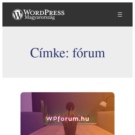
Ugrás
a
tartalomhoz
Címke:
fórum