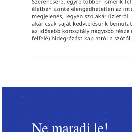
Szerencsére, egyre többen ismerik fel
életben szinte elengedhetetlen az int
megjelenés, legyen szó akár üzletről, 
akár csak saját kedvtelésünk bemutat
az idősebb korosztály nagyobb része 
felfelé) hidegrázást kap attól a szótó
Ne maradj le!