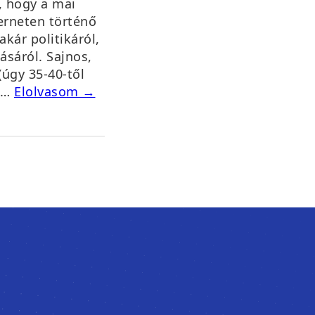
, hogy a mai
erneten történő
akár politikáról,
ásáról. Sajnos,
(úgy 35-40-től
l,…
Elolvasom →