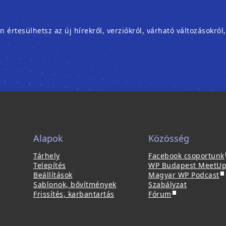
rtesülhetsz az új hírekről, verziókról, várható változásokról
Alapok
Közösség
(
Tárhely
Facebook csoportunk
Telepítés
WP Budapest MeetU
(
j
Beállítások
Magyar WP Podcast
ú
Sablonok, bővítmények
Szabályzat
(
j
Frissítés, karbantartás
Fórum
ú
a
l
j
b
a
l