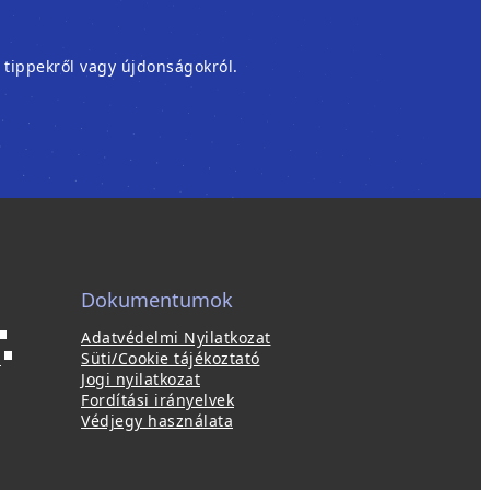
, tippekről vagy újdonságokról.
Dokumentumok
Adatvédelmi Nyilatkozat
ú
(
p
Süti/Cookie tájékoztató
ú
Jogi nyilatkozat
a
j
Fordítási irányelvek
b
a
Védjegy használata
b
a
l
k
a