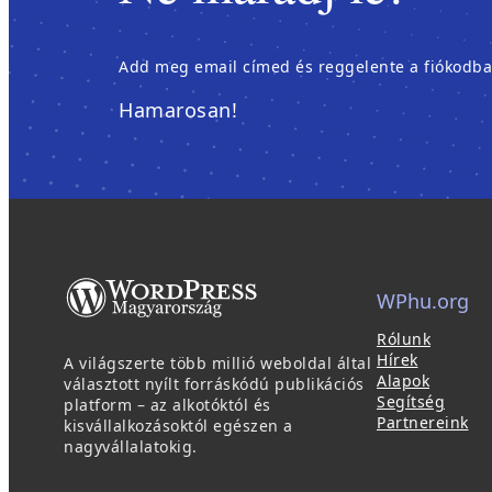
Add meg email címed és reggelente a fiókodban é
Hamarosan!
WPhu.org
Rólunk
Hírek
A világszerte több millió weboldal által
Alapok
választott nyílt forráskódú publikációs
Segítség
platform – az alkotóktól és
Partnereink
kisvállalkozásoktól egészen a
nagyvállalatokig.