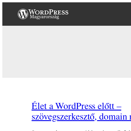
Ugrás
a
tartalomhoz
Élet a WordPress előtt –
szövegszerkesztő, domain 