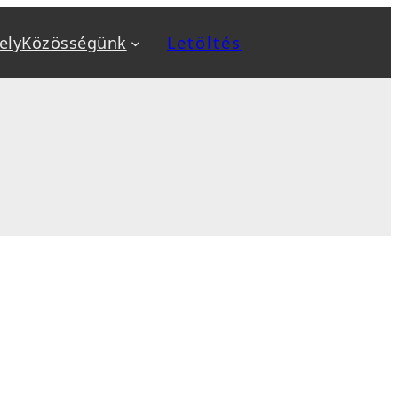
ely
Közösségünk
Letöltés
a
Kiemeltek
v
Biztonság növelése
ok
Biztonsági mentés, backup
, sablon telepítés
Optimalizálás: SEO, AEO, GEO
 karbantartás
Sebesség optimalizálás
sés
WooCommerce webáruház
tanfolyamok