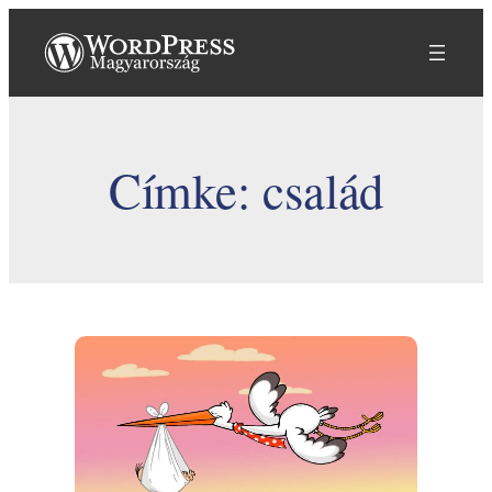
Ugrás
a
tartalomhoz
Címke:
család