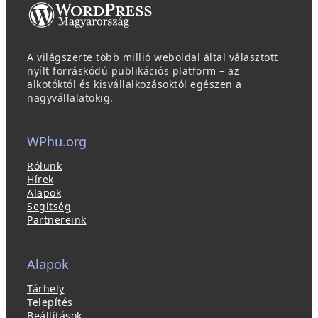
A világszerte több millió weboldal által választott
nyílt forráskódú publikációs platform – az
alkotóktól és kisvállalkozásoktól egészen a
nagyvállalatokig.
WPhu.org
Rólunk
Hírek
Alapok
Segítség
Partnereink
Alapok
Tárhely
Telepítés
Beállítások