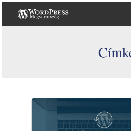
Ugrás
a
tartalomhoz
Címk