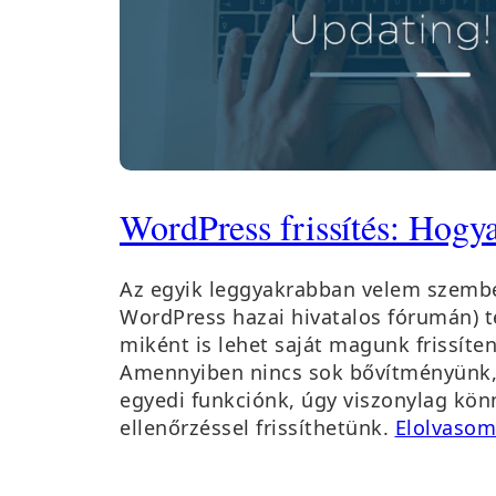
WordPress frissítés: Hogy
Az egyik leggyakrabban velem szembe
WordPress hazai hivatalos fórumán) 
miként is lehet saját magunk frissíte
Amennyiben nincs sok bővítményünk,
egyedi funkciónk, úgy viszonylag kön
ellenőrzéssel frissíthetünk.
Elolvaso