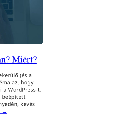
an? Miért?
kerülő (és a
téma az, hogy
ni a WordPress-t.
 beépített
nyedén, kevés
m →