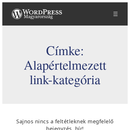
Ugrás
a
tartalomhoz
Címke:
Alapértelmezett
link-kategória
Sajnos nincs a feltétleknek megfelelő
bejegyzés, hír!