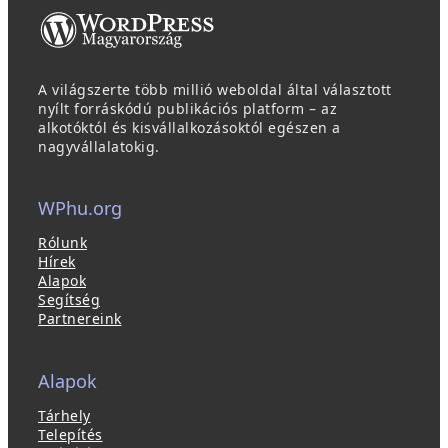
A világszerte több millió weboldal által választott
nyílt forráskódú publikációs platform – az
alkotóktól és kisvállalkozásoktól egészen a
nagyvállalatokig.
WPhu.org
Rólunk
Hírek
Alapok
Segítség
Partnereink
Alapok
Tárhely
Telepítés