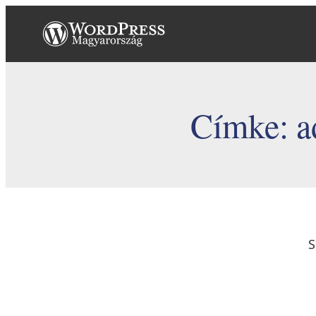
Ugrás
a
tartalomhoz
Címke:
a
S