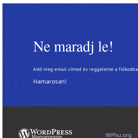
Ne maradj le!
Add meg email címed és reggelente a fiókodban é
Hamarosan!
WPhu.org