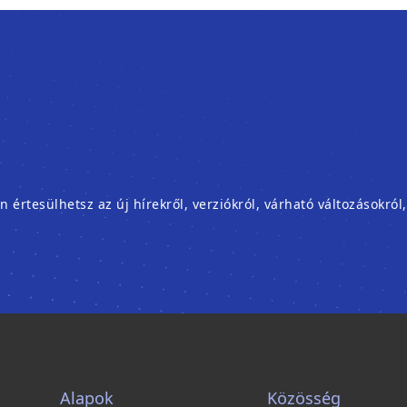
rtesülhetsz az új hírekről, verziókról, várható változásokról
Alapok
Közösség