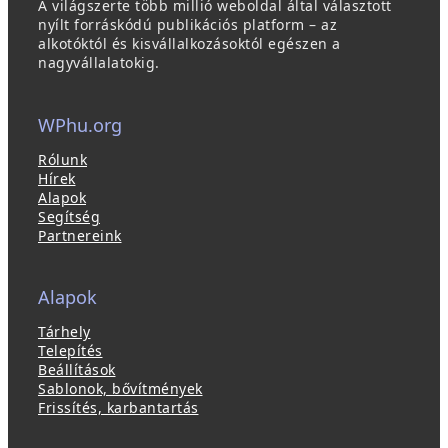
A világszerte több millió weboldal által választott
nyílt forráskódú publikációs platform – az
alkotóktól és kisvállalkozásoktól egészen a
nagyvállalatokig.
WPhu.org
Rólunk
Hírek
Alapok
Segítség
Partnereink
Alapok
Tárhely
Telepítés
Beállítások
Sablonok, bővítmények
Frissítés, karbantartás