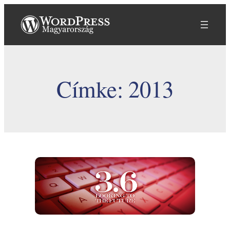
Ugrás
a
tartalomhoz
Címke:
2013