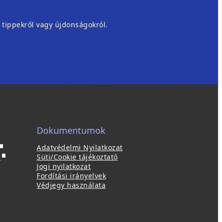
, tippekről vagy újdonságokról.
Dokumentumok
Adatvédelmi Nyilatkozat
ú
(
p
Süti/Cookie tájékoztató
ú
Jogi nyilatkozat
a
j
Fordítási irányelvek
b
a
Védjegy használata
b
a
l
k
a