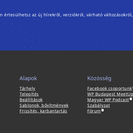
rtesülhetsz az új hírekről, verziókról, várható változásokról
Alapok
Közösség
(
Tárhely
Facebook csoportunk
Telepítés
WP Budapest MeetU
(
j
Beállítások
Magyar WP Podcast
ú
Sablonok, bővítmények
Szabályzat
(
j
Frissítés, karbantartás
Fórum
ú
a
l
j
b
a
l