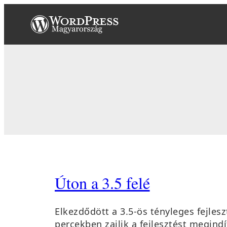
Ugrás
a
tartalomhoz
Úton a 3.5 felé
Elkezdődött a 3.5-ös tényleges fejles
percekben zajlik a fejlesztést megind