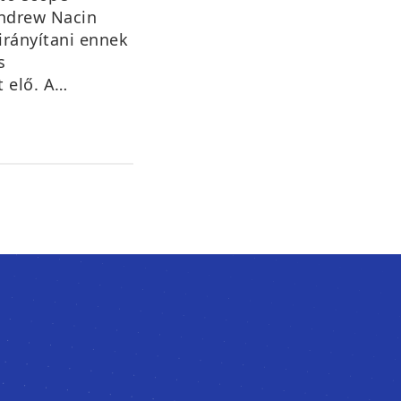
Andrew Nacin
 irányítani ennek
s
t elő. A…