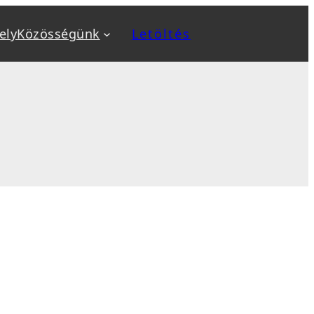
ely
Közösségünk
Letöltés
a
Kiemeltek
v
Biztonság növelése
ok
Biztonsági mentés, backup
, sablon telepítés
Optimalizálás: SEO, AEO, GEO
 karbantartás
Sebesség optimalizálás
sés
WooCommerce webáruház
tanfolyamok