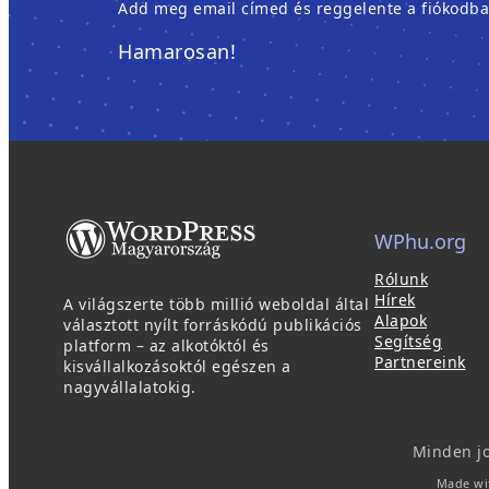
Add meg email címed és reggelente a fiókodban é
Hamarosan!
WPhu.org
Rólunk
Hírek
A világszerte több millió weboldal által
Alapok
választott nyílt forráskódú publikációs
Segítség
platform – az alkotóktól és
Partnereink
kisvállalkozásoktól egészen a
nagyvállalatokig.
Minden j
Made wi