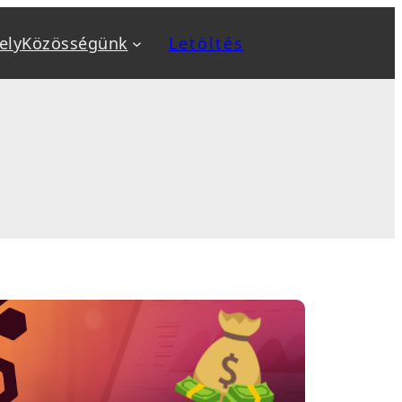
ely
Közösségünk
Letöltés
a
Kiemeltek
v
Biztonság növelése
ok
Biztonsági mentés, backup
, sablon telepítés
Optimalizálás: SEO, AEO, GEO
 karbantartás
Sebesség optimalizálás
sés
WooCommerce webáruház
tanfolyamok