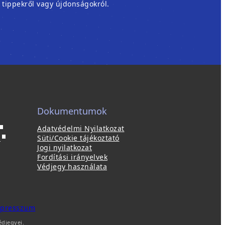
, tippekről vagy újdonságokról.
Dokumentumok
Adatvédelmi Nyilatkozat
ú
(
p
Süti/Cookie tájékoztató
ú
Jogi nyilatkozat
a
j
Fordítási irányelvek
b
a
Védjegy használata
b
a
l
k
a
b
k
(
presszum
a
b
ú
édjegyei.
n
a