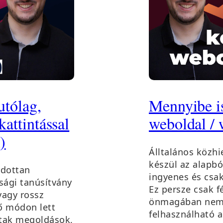
utólag,
Mennyibe is
kattintással
weboldal /
)
Álltalános közh
készül az alapbó
ndottan
ingyenes és csak
sági tanúsítvány
Ez persze csak f
vagy rossz
önmagában nem 
ő módon lett
felhasználható a
ltak megoldások,