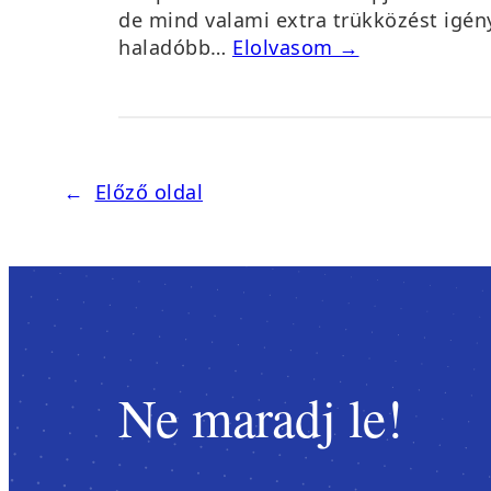
de mind valami extra trükközést igény
haladóbb…
Elolvasom →
←
Előző oldal
Ne maradj le!