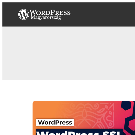
Ugrás
a
tartalomhoz