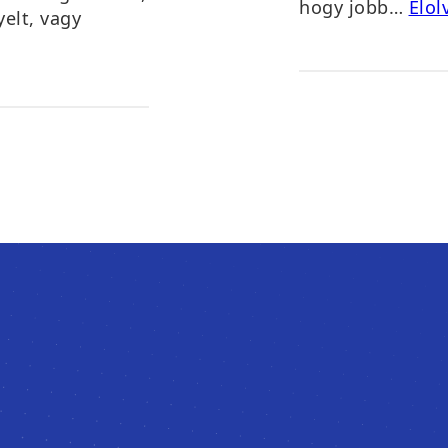
hogy jobb…
Elo
elt, vagy