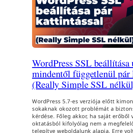
WordPress SSL beállítása 
mindentől függetlenül pár 
(Really Simple SSL nélkül
WordPress 5.7-es verziója előtt kimo
sokaknak okozott problémát a bizton
kérdése. Főleg akkor, ha saját erőből 
oktatásból kifolyólag nem a megfelel
telepítve weboldalunk alapja. Erre vo