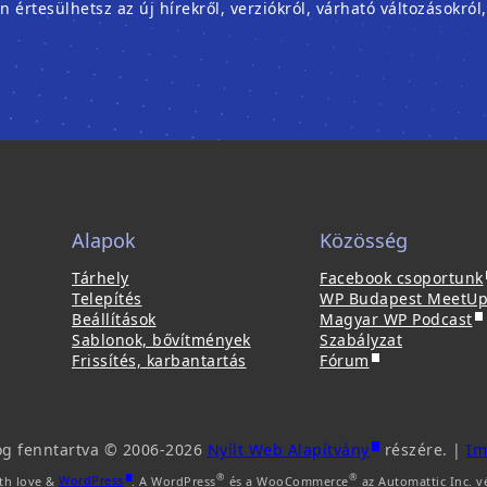
rtesülhetsz az új hírekről, verziókról, várható változásokról
Alapok
Közösség
(
Tárhely
Facebook csoportunk
Telepítés
WP Budapest MeetU
(
j
Beállítások
Magyar WP Podcast
ú
Sablonok, bővítmények
Szabályzat
(
j
Frissítés, karbantartás
Fórum
ú
a
l
j
b
a
l
b
a
(
og fenntartva © 2006-2026
Nyílt Web Alapítvány
részére. |
Im
l
k
ú
(
®
®
th love &
WordPress
. A WordPress
és a WooCommerce
az Automattic Inc. v
a
b