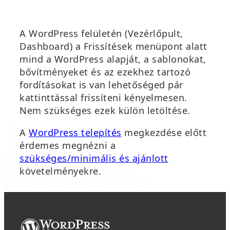
n
j
y
a
í
A WordPress felületén (Vezérlőpult,
b
l
Dashboard) a Frissítések menüpont alatt
l
i
mind a WordPress alapját, a sablonokat,
a
k
bővítményeket és az ezekhez tartozó
k
m
fordításokat is van lehetőséged pár
b
e
kattinttással frissíteni kényelmesen.
a
g
Nem szükséges ezek külön letöltése.
n
)
n
A
WordPress telepítés
megkezdése előtt
y
érdemes megnézni a
í
szükséges/minimális és ajánlott
l
követelményekre.
i
k
m
e
g