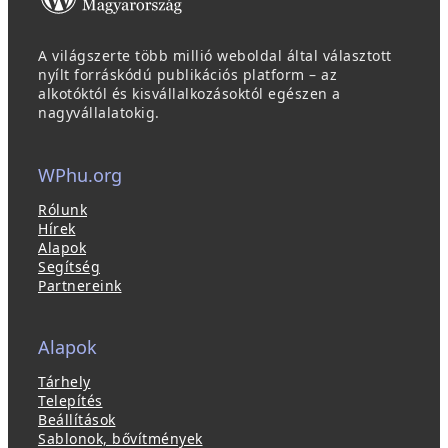
)
A világszerte több millió weboldal által választott
nyílt forráskódú publikációs platform – az
alkotóktól és kisvállalkozásoktól egészen a
nagyvállalatokig.
WPhu.org
Rólunk
Hírek
Alapok
Segítség
Partnereink
Alapok
Tárhely
Telepítés
Beállítások
Sablonok, bővítmények