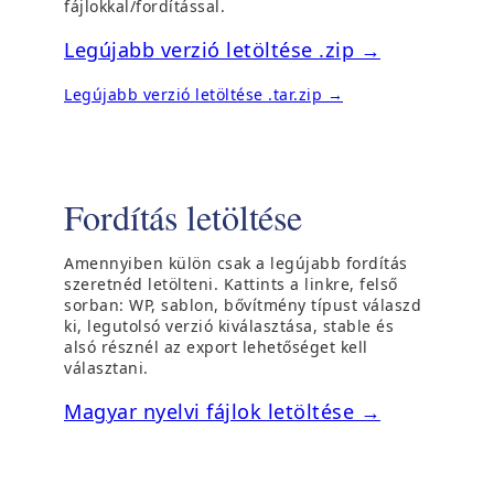
fájlokkal/fordítással.
(
Legújabb verzió letöltése .zip →
ú
(
Legújabb verzió letöltése .tar.zip →
j
ú
a
j
b
a
b
l
l
Fordítás letöltése
a
a
k
k
b
Amennyiben külön csak a legújabb fordítás
b
a
szeretnéd letölteni. Kattints a linkre, felső
a
n
sorban: WP, sablon, bővítmény típust válaszd
n
n
ki, legutolsó verzió kiválasztása, stable és
y
alsó résznél az export lehetőséget kell
n
í
választani.
y
l
í
i
(
Magyar nyelvi fájlok letöltése →
k
l
ú
m
i
j
e
k
a
g