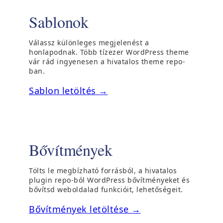
)
m
b
Sablonok
e
l
g
a
Válassz különleges megjelenést a
)
k
honlapodnak. Több tízezer WordPress theme
b
vár rád ingyenesen a hivatalos theme repo-
ban.
a
n
(
Sablon letöltés →
n
ú
y
j
í
a
l
b
Bővítmények
i
l
k
a
Tölts le megbízható forrásból, a hivatalos
m
k
plugin repo-ból WordPress bővítményeket és
e
b
bővítsd weboldalad funkcióit, lehetőségeit.
g
a
(
Bővítmények letöltése →
)
n
ú