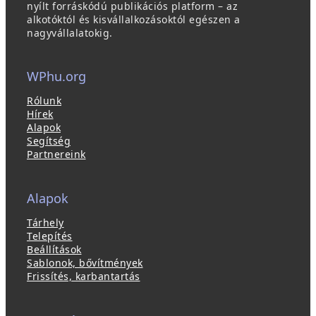
nyílt forráskódú publikációs platform – az
alkotóktól és kisvállalkozásoktól egészen a
nagyvállalatokig.
WPhu.org
Rólunk
Hírek
Alapok
Segítség
Partnereink
Alapok
Tárhely
Telepítés
Beállítások
Sablonok, bővítmények
Frissítés, karbantartás