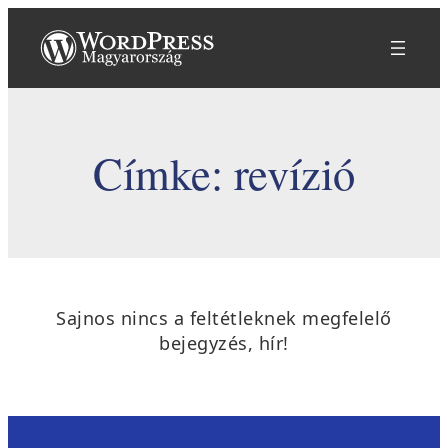
Ugrás
a
tartalomhoz
Címke:
revízió
Sajnos nincs a feltétleknek megfelelő
bejegyzés, hír!