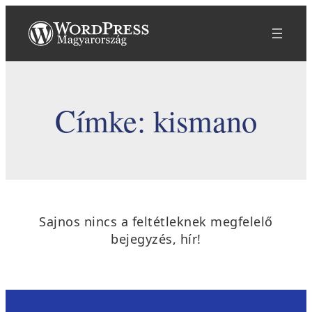
Ugrás
a
tartalomhoz
Címke:
kismano
Sajnos nincs a feltétleknek megfelelő
bejegyzés, hír!