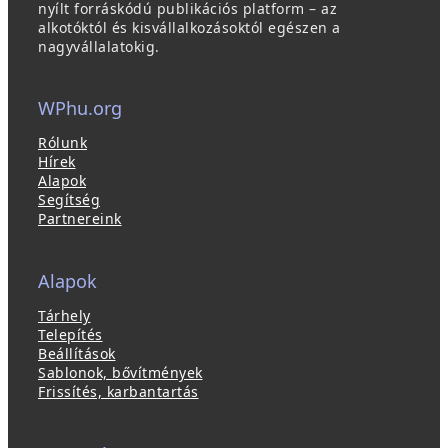
nyílt forráskódú publikációs platform – az
alkotóktól és kisvállalkozásoktól egészen a
nagyvállalatokig.
WPhu.org
Rólunk
Hírek
Alapok
Segítség
Partnereink
Alapok
Tárhely
Telepítés
Beállítások
Sablonok, bővítmények
Frissítés, karbantartás