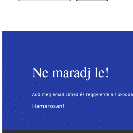
e
a
r
c
h
Ne maradj le!
Add meg email címed és reggelente a fiókodban é
Hamarosan!