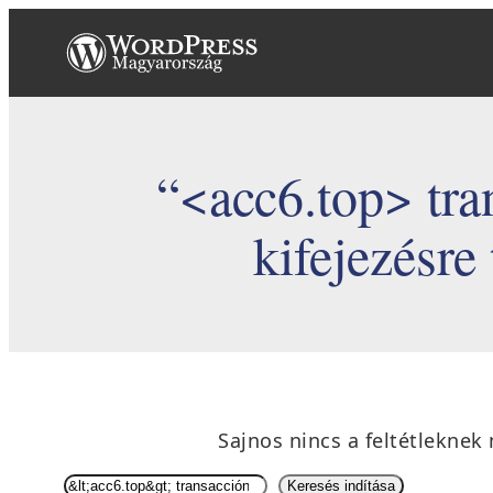
Ugrás
a
tartalomhoz
“<acc6.top> tra
kifejezésre
Sajnos nincs a feltétleknek
S
Keresés indítása